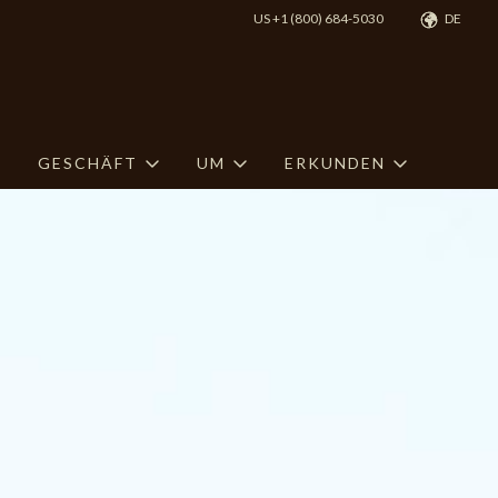
US +1 (800) 684-5030
DE
GESCHÄFT
UM
ERKUNDEN