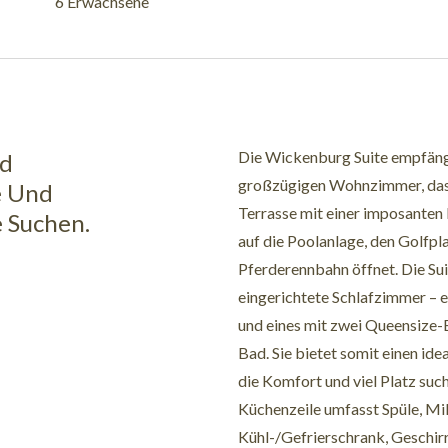
6 Erwachsene
Die Wickenburg Suite empfäng
nd
großzügigen Wohnzimmer, das s
e Und
Terrasse mit einer imposanten
 Suchen.
auf die Poolanlage, den Golfpl
Pferderennbahn öffnet. Die Sui
eingerichtete Schlafzimmer – e
und eines mit zwei Queensize-
Bad. Sie bietet somit einen ide
die Komfort und viel Platz suc
Küchenzeile umfasst Spüle, Mi
Kühl-/Gefrierschrank, Geschir