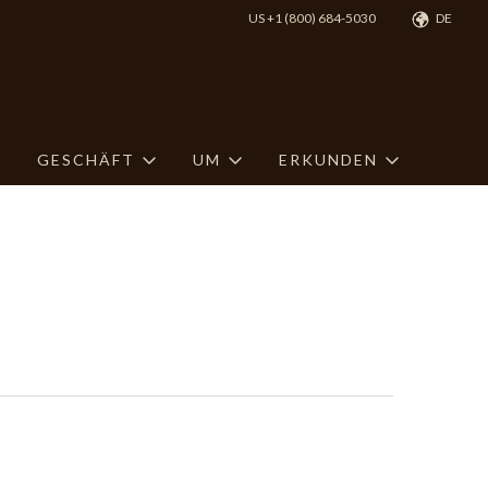
US +1 (800) 684-5030
DE
GESCHÄFT
UM
ERKUNDEN