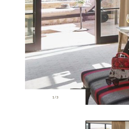
1
/
3