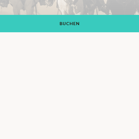
BUCHEN
Rancho de los Caballeros Resort
1551 S Vulture Mine Rd, Wickenburg, AZ 85390, USA
+1 (928) 684-5484
Finden Sie uns auch auf: