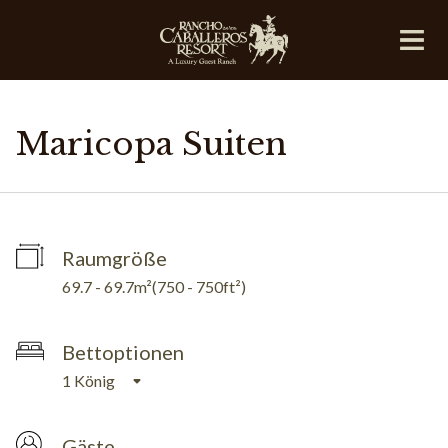
Maricopa Suiten
Raumgröße
69.7 - 69.7m²
(
750 - 750ft²
)
Bettoptionen
1 König
Gäste